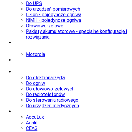
Do UPS
Do urządzeń pomiarowych
Li-Ion - pojedyncze ogniwa
NiMH - pojedyncze ogniwa
Ołowiowo-żelowe
Pakiety akumulatorowe - specjalne konfiguracje i
rozwiązania
Akcesoria
do radiotelefonów
Motorola
Żarówki
specjalistyczne
Ładowarki
Do elektronarzędzi
Do ogniw
Do ołowiowo-żelowych
Do radiotelefonów
Do sterowania radiowego
Do urządzeń medycznych
Lampy
AccuLux
Adalit
CEAG