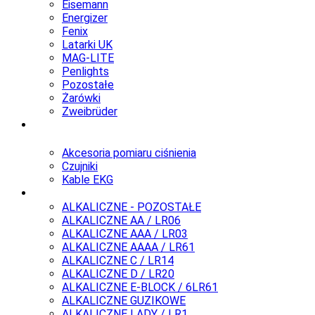
Eisemann
Energizer
Fenix
Latarki UK
MAG-LITE
Penlights
Pozostałe
Żarówki
Zweibrüder
Monitoring
pacjenta
Akcesoria pomiaru ciśnienia
Czujniki
Kable EKG
Baterie
ALKALICZNE - POZOSTAŁE
ALKALICZNE AA / LR06
ALKALICZNE AAA / LR03
ALKALICZNE AAAA / LR61
ALKALICZNE C / LR14
ALKALICZNE D / LR20
ALKALICZNE E-BLOCK / 6LR61
ALKALICZNE GUZIKOWE
ALKALICZNE LADY / LR1