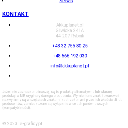
Serwis
KONTAKT
Akkuplanet.pl
Gliwicka 241A
44-207 Rybnik
+48 32 755 80 25
+48 666 192 030
info@akkuplanet.pl
Jeżeli nie zaznaczono inaczej, są to produkty alternatywne lub własnej
produkcji a NIE oryginały danego producenta. Wymienione znaki towarowe i
nazwy firmy są w częściach znakami zastrzeżonymi przez ich właścicieli lub
producentów, zamieszczone są wyłącznie w celach porównawczych
(kompatybilności).
© 2023 e-graficy.pl